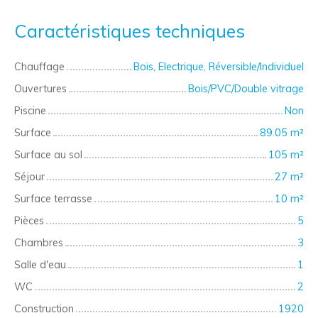
Caractéristiques techniques
Chauffage
Bois, Electrique, Réversible/Individuel
Ouvertures
Bois/PVC/Double vitrage
Piscine
Non
Surface
89.05
m²
Surface au sol
105
m²
Séjour
27
m²
Surface terrasse
10
m²
Pièces
5
Chambres
3
Salle d'eau
1
WC
2
Construction
1920