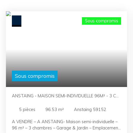
Sous compromis
Sous compromis
ANSTAING - MAISON SEMI-INDIVIDUELLE 96M² - 3 CH
- GARAGE PARKING JARDIN
5
pièces
96.53
m²
Anstaing 59152
A VENDRE – A ANSTAING- Maison semi-individuelle –
96 m² – 3 chambres – Garage & Jardin – Emplacement