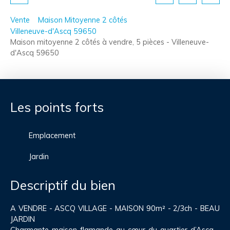
Vente
Maison Mitoyenne 2 côtés
Villeneuve-d'Ascq 59650
Maison mitoyenne 2 côtés à vendre, 5 pièces - Villeneuve-
d'Ascq 59650
Les points forts
Emplacement
Jardin
Descriptif du bien
A VENDRE - ASCQ VILLAGE - MAISON 90m² - 2/3ch - BEAU
JARDIN
Charmante maison flamande au cœur du quartier d’Ascq -