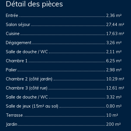
Détail des pièces
Entrée
2,36 m²
Salon séjour
27,44 m²
Cuisine
17,63 m²
Dégagement
3,26 m²
Salle de douche / WC
2,11 m²
Chambre 1
6,25 m²
Palier
2,98 m²
Chambre 2 (côté jardin)
10,29 m²
Chambre 3 (côté rue)
12,61 m²
Salle de douche / WC
3,32 m²
Salle de jeux (15m² au sol)
0,80 m²
Terrasse
10 m²
Jardin
200 m²