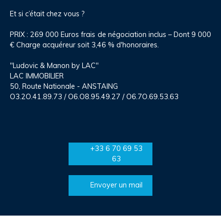
Et si c’était chez vous ?
PRIX : 269 000 Euros frais de négociation inclus – Dont 9 000
€ Charge acquéreur soit 3,46 % d'honoraires.
"Ludovic & Manon by LAC"
LAC IMMOBILIER
50, Route Nationale - ANSTAING
O3.2O.41.89.73 / O6.O8.95.49.27 / O6.7O.69.53.63
+33 6 70 69 53
63
Envoyer un mail