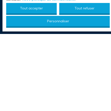
Tout accepter
Tout refuser
Personnaliser
DYNAMISME ÉCONOMIQUE
ET DÉMOGRAPHIQUE
QUALITÉ DE VIE ET
DÉVELOPPEMENT DURABLE