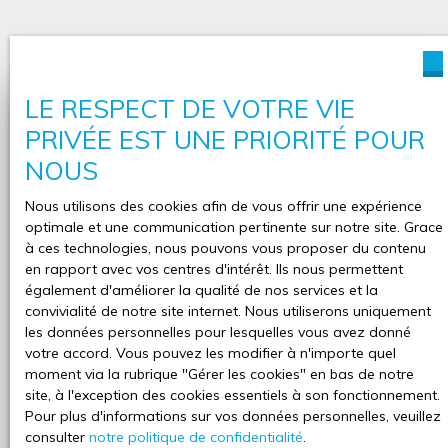
LE RESPECT DE VOTRE VIE
Vous souhaitez réaliser une
PRIVÉE EST UNE PRIORITÉ POUR
estimation de votre bien ?
NOUS
Déjà propriétaire et vous envisagez de vendre votre
Nous utilisons des cookies afin de vous offrir une expérience
propriété ?
LAC IMMOBILIER est là pour vous. Nous
optimale et une communication pertinente sur notre site. Grace
vous offrons l’estimation de votre bien
. Notre avis de
à ces technologies, nous pouvons vous proposer du contenu
valeur vous est transmis sous forme de dossier
en rapport avec vos centres d'intérêt. Ils nous permettent
complet, pour avoir le bon référentiel pour votre vente.
également d'améliorer la qualité de nos services et la
Comptez sur la rigueur et le professionnalisme de vos
convivialité de notre site internet. Nous utiliserons uniquement
conseillers locaux.
les données personnelles pour lesquelles vous avez donné
votre accord. Vous pouvez les modifier à n'importe quel
moment via la rubrique ″Gérer les cookies″ en bas de notre
site, à l'exception des cookies essentiels à son fonctionnement.
Adresse de votre bien
Pour plus d'informations sur vos données personnelles, veuillez
consulter
notre politique de confidentialité
.