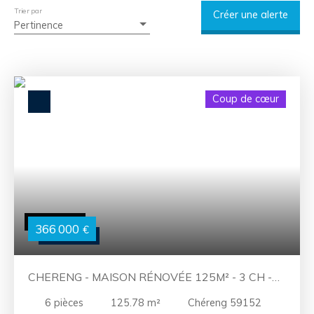
Trier par
Créer une alerte
Pertinence
Coup de cœur
366 000
€
CHERENG - MAISON RÉNOVÉE 125M² - 3 CH -
GRAND JARDIN
6
pièces
125.78
m²
Chéreng 59152