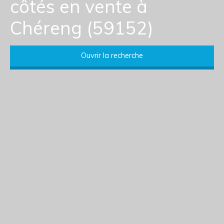
côtés en vente à
Chéreng (59152)
Ouvrir la recherche
Type d'offre
Vente
Type de bien
Maison Mitoyenne 2 côtés
Localisation
Chéreng (59152)
Budget max (€)
Surface min (m²)