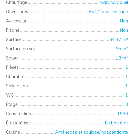
Chauffage
Gaz/Individuel
Ouvertures
PVC/Double vitrage
Ascenseur
Non
Piscine
Non
Surface
34.47
m²
Surface au sol
35
m²
Séjour
13
m²
Pièces
2
Chambres
1
Salle d'eau
1
WC
1
Étage
3
Construction
1930
État intérieur
En bon état
Cuisine
Aménagée et équipée/Indépendante