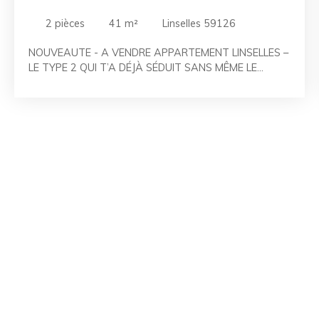
TERRASSE ET PARKING
2
pièces
41
m²
Linselles 59126
NOUVEAUTE - A VENDRE APPARTEMENT LINSELLES –
LE TYPE 2 QUI T’A DÉJÀ SÉDUIT SANS MÊME LE
VISITER ! Aujourd’hui, je t’emmène dans un
appartement type 2 de 41m², baigné de lumière avec
sa terrasse, à deux pas du centre ville et ses
commerces ! Situé au 1er étage sur 3 d’une résidence
récente de 2013 (propre, moderne, rien à faire, tu
poses juste tes affaires), ce T2 de 41 m² a tout ce qu’il
faut pour te plaire ! Il te propose une entrée avec
rangement distribuant un WC indépendant. Direction la
pièce de vie de 18m² avec sa kitchenette ouverte,
prête à recevoir une jolie petite cuisine ! On peut ouvrir
ensuite la porte fenêtre, direction la terrasse, exposé
Sud-est pour prendre un bon café le matin, ou
préparer l'apéro avec les amis ! Côté nuit, à droite, la
chambre développant 12m² et juste à la suite, une
grande salle de bain avec sa baignoire, sa vasque et
son sèche serviette, et bien sûr son emplacement pour