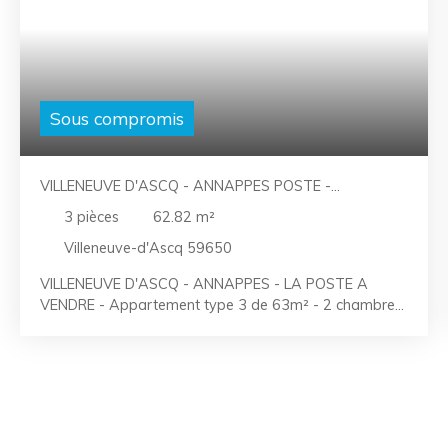
Sous compromis
VILLENEUVE D'ASCQ - ANNAPPES POSTE -
APPARTEMENT TYPE 3 DE 63M²
3
pièces
62.82
m²
Villeneuve-d'Ascq 59650
VILLENEUVE D'ASCQ - ANNAPPES - LA POSTE A
VENDRE - Appartement type 3 de 63m² - 2 chambres
– Cave "L'avenir ne se prévoit pas, il se prépare"... Et si
le vôtre commençait ici ? Ce qui rend cet appartement
unique ? C’est que l’on s’y sent tout de suite bien ! De
beaux volumes (63m²), un appartement pratique et
fonctionnel avec vue sur les arbres (et oui, on laisse la
vue parking aux autres) et tout ça en étant