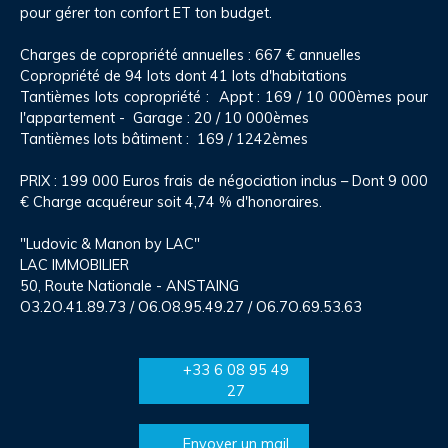
pour gérer ton confort ET ton budget.
Charges de copropriété annuelles : 667 € annuelles
Copropriété de 94 lots dont 41 lots d'habitations
Tantièmes lots copropriété : Appt : 169 / 10 000èmes pour
l'appartement - Garage : 20 / 10 000èmes
Tantièmes lots bâtiment : 169 / 1242èmes
PRIX : 199 000 Euros frais de négociation inclus – Dont 9 000
€ Charge acquéreur soit 4,74 % d'honoraires.
"Ludovic & Manon by LAC"
LAC IMMOBILIER
50, Route Nationale - ANSTAING
O3.2O.41.89.73 / O6.O8.95.49.27 / O6.7O.69.53.63
+33 6 08 95 49
27
Envoyer un mail