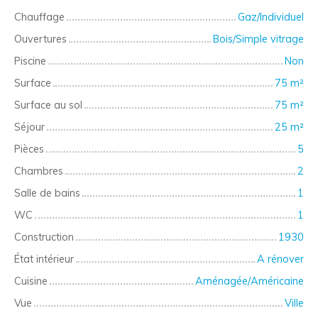
Chauffage
Gaz/Individuel
Ouvertures
Bois/Simple vitrage
Piscine
Non
Surface
75
m²
Surface au sol
75
m²
Séjour
25
m²
Pièces
5
Chambres
2
Salle de bains
1
WC
1
Construction
1930
État intérieur
A rénover
Cuisine
Aménagée/Américaine
Vue
Ville