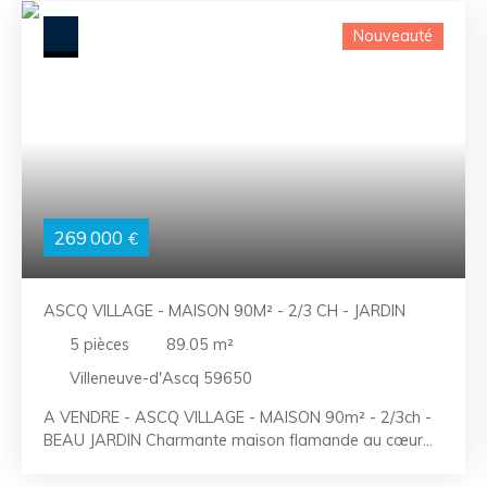
Nouveauté
269 000
€
ASCQ VILLAGE - MAISON 90M² - 2/3 CH - JARDIN
5
pièces
89.05
m²
Villeneuve-d'Ascq 59650
A VENDRE - ASCQ VILLAGE - MAISON 90m² - 2/3ch -
BEAU JARDIN Charmante maison flamande au cœur
du quartier d’Ascq - Prox Brigode. Bienvenue dans
cette adorable maison flamande pleine de charme,