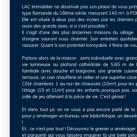
LAC Immobilier ne dissimule pas son plaisir de vous pré
type flamande du 18ème siècle, mesurant 140 m², à 
Elle est située à deux pas des écoles par les chemins p
aussi des grands axes, si si c’est possible !
Il s'agit d'une des plus anciennes maisons du village,
d’origine sauront vous charmer. Son entretien quotidie
rassurer. Quant à son potentiel incroyable, il finira de vo
Parlons alors de la maison : semi individuelle avec grand
vie lumineuse au plafond cathédrale de 5,65 m de h
familiale avec douche et baignoire, une grande cuisin
terrasse, un coin chaufferie et cellier et une superbe cav
Côté chambres, 1 au rez-de-chaussée (10m²) pour les p
l’étage (15 et 11m²) pour les enfants pourquoi pas, san
salle de jeu attenant à la pièce de vie. C'est génial !
Et dans tout ça, on ne vous a pas encore parlé de la
pour y aménager un bureau, une bibliothèque, un deuxi
!
Et… ce n’est pas tout ! Découvrez le grenier a aménager
et parqueté qui vous laissera imaginer là une belle piè