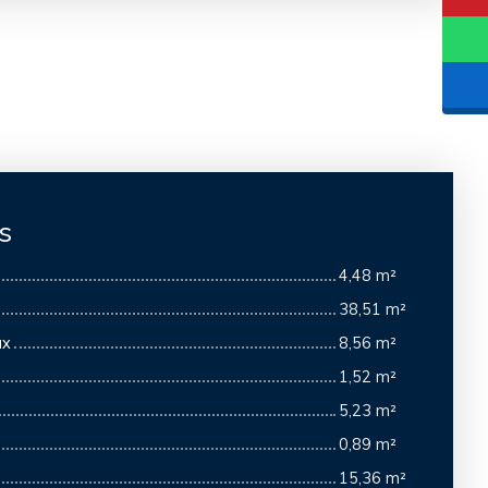
s
4,48 m²
38,51 m²
ux
8,56 m²
1,52 m²
5,23 m²
0,89 m²
15,36 m²