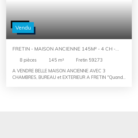
Vendu
FRETIN - MAISON ANCIENNE 145M² - 4 CH -
BELLE COUR
8
pièces
145
m²
Fretin 59273
A VENDRE BELLE MAISON ANCIENNE AVEC 3
CHAMBRES, BUREAU et EXTERIEUR A FRETIN "Quand
Coup de Cœur rime avec charme de l’ancien, beaux
volumes et secteur’’ LAC Immobilier vous propose de
découvrir cette belle maison de type flamande de
145m² en briques traditionnelles, au cœur de Fretin.
Dès l’entrée, on découvre une belle pièce de vie avec
son carrelage ancien plein d’histoire, sa cheminée, son
mur de briques, bref 31m² de charme et de cachet. De
part et d’autre, on accède à la grande cuisine familiale
de plus de 20 m² avec de nombreux rangements,