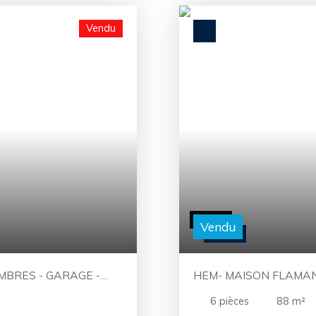
Vendu
Vendu
HEM- MAISON FLAMAN
6
pièces
88
m²