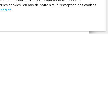
 les cookies″ en bas de notre site, à l'exception des cookies
s envisagez de vendre votre propriété ?
LAC
ntialité
.
ous. Nous vous offrons l’estimation de votre
 vous est transmis sous forme de dossier complet,
el pour votre vente. Comptez sur la rigueur et le
nseillers locaux.
Estimer mon bien
n