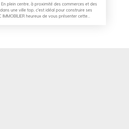
 plein centre, à proximité des commerces et des
ans une ville top, c'est idéal pour construire ses
LAC IMMOBILIER heureux de vous présenter cette
de des années 20 en plein cœur de Hem. Cette
près de 88 m² de surface habitable sur une parcelle
us offre au rez-de-chaussée, une belle entrée
ant, et l'espace de vie de 30m². La cuisine s'ouvre
rangements et offre l'accès à la salle de douche et
hambres, deux au 1er étage de 14m² et 12m² et une
ansardée, idéal pour un ado, de 23m² au sol A
ouvre sur un grand atelier de 11m², idéal pour le
icoleurs. Nous sommes finalement happés par cet
ongueur et bien exposé (Sud-est) d'environ 300m²
e PVC Chauffage individuel gaz. Taxe foncière : 453
iel et à visiter sans attendre ! PRIX : 197 500
iation inclus à la charge du vendeur, soit 3,80%
Manon by LAC" 06. 08. 95. 49. 27 / 06. 70. 69. 53.