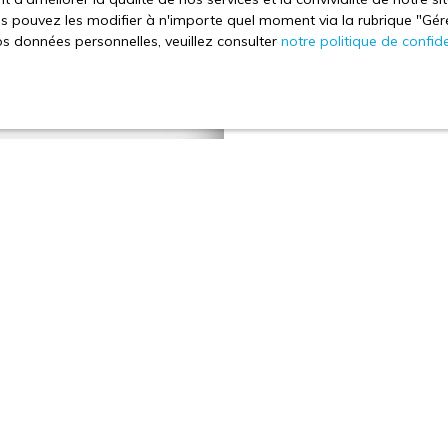
 pouvez les modifier à n'importe quel moment via la rubrique ″Gérer
Déjà propriétaire et vou
os données personnelles, veuillez consulter
notre politique de confide
IMMOBILIER est là pour v
bien
. Notre avis de valeur
pour avoir le bon référenti
professionnalisme de vos co
Adresse de votre bie