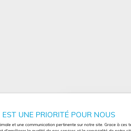
 passer à côté d'une si
 datant de 2020)
020, excellent état.
0. 69. 53. 63 PRIX : 289
nclus, à la charge du
E EST UNE PRIORITÉ POUR NOUS
Vous souhaitez 
optimale et une communication pertinente sur notre site. Grace à ce
estimation de v
 d'améliorer la qualité de nos services et la convivialité de notre s