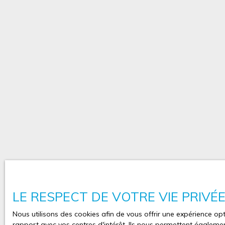
ou bricolage. Vite, vite, vite ! Ce serait dommage de
belle surprise! Chauffage individuel gaz (chaudière
Menuiseries double vitrage PVC. Toiture révisée en 2
"Ludovic & Manon by LAC" 06. 08. 95. 49. 27 / 06. 7
000 Euros dont 9 000 Euros de frais de négociation i
vendeur soit 3,11% d'honoraires.
LE RESPECT DE VOTRE VIE PRIVÉ
Nous utilisons des cookies afin de vous offrir une expérience 
rapport avec vos centres d'intérêt. Ils nous permettent également