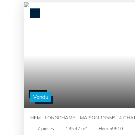
Vendu
HEM - LONGCHAMP - MAISON 135M² - 4 CHAMBRES - GARAGE -
JARDIN
7
pièces
135.42
m²
Hem 59510