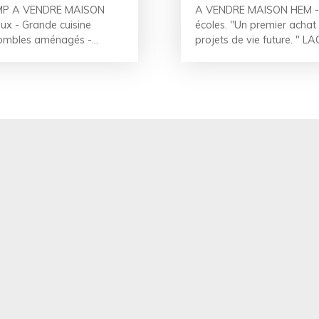
MP A VENDRE MAISON
A VENDRE MAISON HEM - En
x - Grande cuisine
écoles. "Un premier achat d
 Combles aménagés -
projets de vie future. " 
" LAC Immobilier est
charmante maison flaman
itoyenne, à HEM - Au cœur
maison de rue, développe 
ed Motte. Dans cette
de 421m² au total. Elle no
e des constructions de
distribuant le WC indépend
 et grandes ouvertures,
à nous avec ses nombreux 
x modernes et des
au jardin. A l'étage, 3 c
 vous n'êtes pas encore
chambre au 2ème étage m
erez d'un superbe espace
l'extérieur, la terrasse s'
jour de près de 33m², une
rangement ou pour les br
ent sur le jardin. Une
agréable jardin tout en l
 garage complètent ce
Menuiseries double vitrag
tout ! A l'étage, on
€ Une maison à haut potent
composé d'une chambre de
Euros honoraires de négoc
ériode de fête, on aime
d'honoraires. "Ludovic & 
taire sous les combles
63
l, idéal pour une salle
a, on ne vous a pas encore
pentis pour du rangement