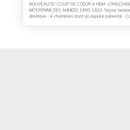
NOUVEAUTE ! COUP DE COEUR A HEM -LONGCHA
MITOYENNE DES ANNEES 1900-1920. Séjour lumineu
dinatoire - 4 chambres dont un espace parental -
Garage - Jardin. " Entrez et laissez vous surprendre 
heureux de vous présenter cette superbe maison m
du quartier Longchamp, à deux pas de l'Avenue Alfr
maison pleine de charme, vous découvrirez le charm
ces années là : belle hauteur sous plafond, moulures
marié avec soin à de beaux volumes, des matériau
espaces dans lesquels il est facile de se projeter. Si
convaincu, précisons notre description ! Vous profit
de vie au rez de chaussée, aves son grand salon sé
cuisine dinatoire moderne de 18m², donnant directem
grande salle de bains familiale, une buanderie et le
niveau. Pas mal, n'est-ce pas? Ce n'est pourtant pas 
retrouve 4 chambres dont un bel espace parental 
16m² et de sa salle de bains. Et parce qu'en cette p
vous gâter, le 2nd offre encore une pièce supplémen
déjà entièrement aménagés, avec près de 25m² au so
de jeux ou laisser libre vos envies. Et avec tout cel
parlé de l'extérieur! Un agréable jardin et deux ap