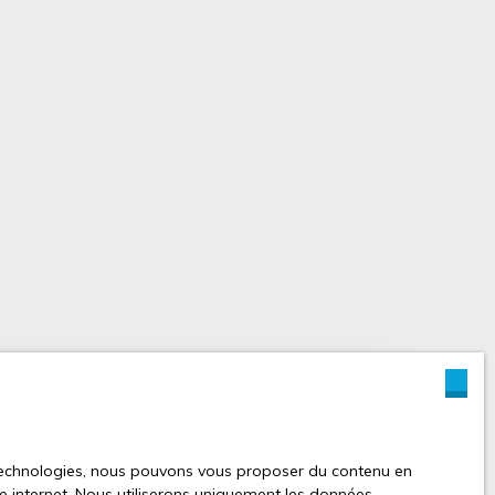
réaliser une
s technologies, nous pouvons vous proposer du contenu en
otre bien ?
ite internet. Nous utiliserons uniquement les données