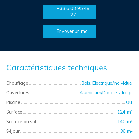
+33 6 08 95 49
27
Envoyer un mail
Caractéristiques techniques
Chauffage
Bois, Electrique/Individuel
Ouvertures
Aluminium/Double vitrage
Piscine
Oui
Surface
124
m²
Surface au sol
140
m²
Séjour
36
m²