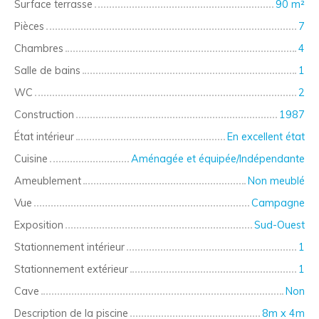
Surface terrasse
90
m²
Pièces
7
Chambres
4
Salle de bains
1
WC
2
Construction
1987
État intérieur
En excellent état
Cuisine
Aménagée et équipée/Indépendante
Ameublement
Non meublé
Vue
Campagne
Exposition
Sud-Ouest
Stationnement intérieur
1
Stationnement extérieur
1
Cave
Non
Description de la piscine
8m x 4m