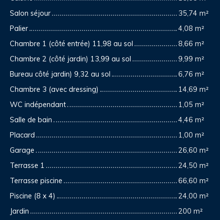
Salon séjour
35,74 m²
Palier
4,08 m²
Chambre 1 (côté entrée) 11,98 au sol
8,66 m²
Chambre 2 (côté jardin) 13,99 au sol
9,99 m²
Bureau côté jardin) 9,32 au sol
6,76 m²
Chambre 3 (avec dressing)
14,69 m²
WC indépendant
1,05 m²
Salle de bain
4,46 m²
Placard
1,00 m²
Garage
26,60 m²
Terrasse 1
24,50 m²
Terrasse piscine
66,60 m²
Piscine (8 x 4)
24,00 m²
Jardin
200 m²