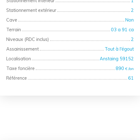
Stationnement intérieur
1
Stationnement extérieur
2
Cave
Non
Terrain
03 a 91 ca
Niveaux (RDC inclus)
2
Assainissement
Tout à l'égout
Localisation
Anstaing 59152
Taxe foncière
890
€ /an
Référence
61