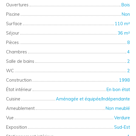
Ouvertures
Bois
Piscine
Non
Surface
110
m²
Séjour
36
m²
Pièces
8
Chambres
4
Salle de bains
2
WC
2
Construction
1998
État intérieur
En bon état
Cuisine
Aménagée et équipée/Indépendante
Ameublement
Non meublé
Vue
Verdure
Exposition
Sud-Est