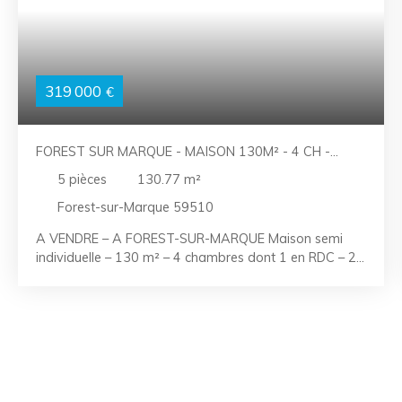
319 000
€
FOREST SUR MARQUE - MAISON 130M² - 4 CH -
PARKING - JARDIN
5
pièces
130.77
m²
Forest-sur-Marque 59510
A VENDRE – A FOREST-SUR-MARQUE Maison semi
individuelle – 130 m² – 4 chambres dont 1 en RDC – 2
places parking – Joli jardin de ville ‘L’âme de l’ancien, le
confort d’aujourd’hui : l’équilibre parfait’ Chez LAC
IMMOBILIER, on aime les maisons qui ont du cœur,
celles qui respirent la vie de famille et la chaleur d'un
vrai foyer. Alors oubliez les préjugés sur les années 30
: ici, la brique a du charme et de beaux volumes, mais
elle est surtout bien isolée. Avec un DPE classé C , cette