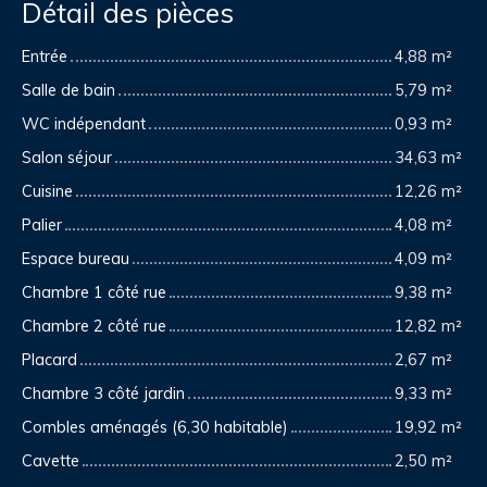
Détail des pièces
Entrée
4,88 m²
Salle de bain
5,79 m²
WC indépendant
0,93 m²
Salon séjour
34,63 m²
Cuisine
12,26 m²
Palier
4,08 m²
Espace bureau
4,09 m²
Chambre 1 côté rue
9,38 m²
Chambre 2 côté rue
12,82 m²
Placard
2,67 m²
Chambre 3 côté jardin
9,33 m²
Combles aménagés (6,30 habitable)
19,92 m²
Cavette
2,50 m²