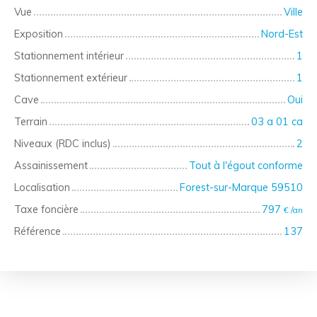
Vue
Ville
Exposition
Nord-Est
Stationnement intérieur
1
Stationnement extérieur
1
Cave
Oui
Terrain
03 a 01 ca
Niveaux (RDC inclus)
2
Assainissement
Tout à l'égout conforme
Localisation
Forest-sur-Marque 59510
Taxe foncière
797
€ /an
Référence
137