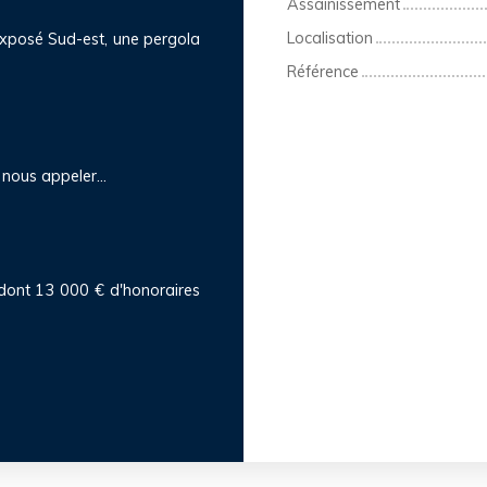
Assainissement
Localisation
n exposé Sud-est, une pergola
Référence
à nous appeler…
 dont 13 000 € d'honoraires