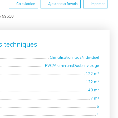
Calculatrice
Ajouter aux favoris
Imprimer
ue 59510
s techniques
Climatisation, Gaz/Individuel
PVC/Aluminium/Double vitrage
122
m²
122
m²
40
m²
7
m²
6
4