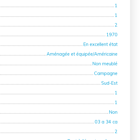
1
1
2
1970
En excellent état
Aménagée et équipée/Américaine
Non meublé
Campagne
Sud-Est
1
1
Non
03 a 34 ca
2