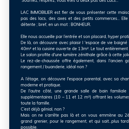
‘Soufflez, respirez, vous êtes à deux pas des Lacs…’
LAC IMMOBILIER est fier de vous présenter cette mai
pas des lacs, des axes et des petits commerces… Elle 
détente ; bref, en un mot : BONHEUR.
Elle nous accueille par l’entrée et son placard, hyper prat
De là, on découvre avec plaisir l 'espace de vie baigné
40m² et la cuisine ouverte de 13m². Le tout entièrement
Le salon profite d'une lumière zénithale grâce à cette joli
Le rez-de-chaussée offre également, dans l'ancien g
rangement / buanderie, idéal non ?
A l’étage, on découvre l'espace parental, avec sa cha
moderne et pratique.
De l'autre côté, une grande salle de bain familiale
supplémentaires (10 – 11 et 12 m²) offrant les volumes 
toute la famille.
C’est déjà génial, non ?
Mais on ne s’arrête pas là et on vous emmène au 2
grand grenier, pour le rangement, et qui sait...plus tard
possible.