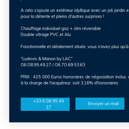
A cela s’ajoute un extérieur idyllique avec un joli jardi
pour la détente et pleins d'autres surprises !
Chauffage individuel gaz + clim réversible
Double vitrage PVC et Alu
Fonctionnelle et idéalement située, vous n’avez plus qu’
"Ludovic & Manon by LAC"
O6.O8.95.49.27 / O6.7O.69.53.63
PRIX : 425 000 Euros honoraires de négociation inclus,
à la charge de l'acquéreur, soit 3,16% d'honoraires.
+33 6 08 95 49
Envoyer un mail
27