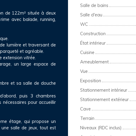
Salle de bains
son de 122m² située à deux
Salle d'eau
rime avec balade, running,
WC
Construction
ique.
État intérieur
 de lumière et traversant de
 parqueté et agréable.
Cuisine
e extension vitrée.
Ameublement
arage, un large espace de
Vue
Exposition
mbre et sa salle de douche
Stationnement intérieur
 d’abord, puis 3 chambres
Stationnement extérieur
nécessaires pour accueillir
Cave
Terrain
ème étage, qui propose un
 une salle de jeux, tout est
Niveaux (RDC inclus)