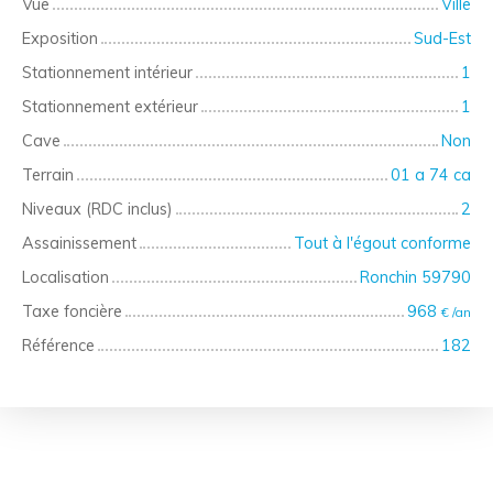
Vue
Ville
Exposition
Sud-Est
Stationnement intérieur
1
Stationnement extérieur
1
Cave
Non
Terrain
01 a 74 ca
Niveaux (RDC inclus)
2
Assainissement
Tout à l'égout conforme
Localisation
Ronchin 59790
Taxe foncière
968
€ /an
Référence
182