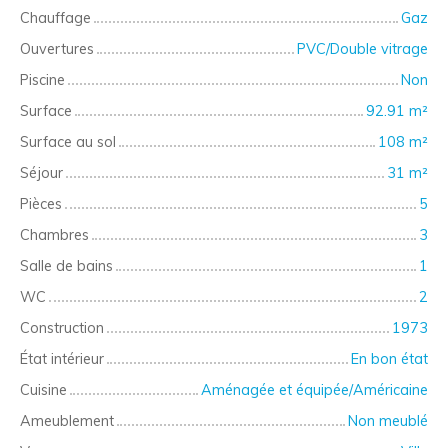
Chauffage
Gaz
Ouvertures
PVC/Double vitrage
Piscine
Non
Surface
92.91
m²
Surface au sol
108
m²
Séjour
31
m²
Pièces
5
Chambres
3
Salle de bains
1
WC
2
Construction
1973
État intérieur
En bon état
Cuisine
Aménagée et équipée/Américaine
Ameublement
Non meublé