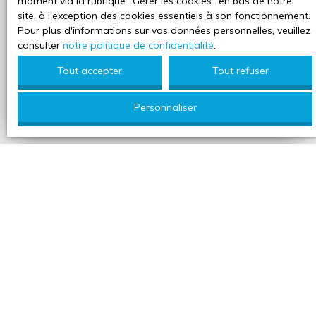
conseillers locaux.
moment via la rubrique ″Gérer les cookies″ en bas de notre
site, à l'exception des cookies essentiels à son fonctionnement.
Pour plus d'informations sur vos données personnelles, veuillez
consulter
notre politique de confidentialité
.
Adresse de votre bien
Tout accepter
Tout refuser
Estimer mon bien
Personnaliser