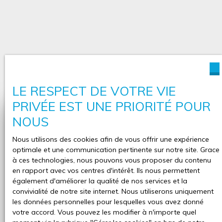
LE RESPECT DE VOTRE VIE
PRIVÉE EST UNE PRIORITÉ POUR
NOUS
Vous souhaitez réaliser une
estimation de votre bien ?
Nous utilisons des cookies afin de vous offrir une expérience
optimale et une communication pertinente sur notre site. Grace
Déjà propriétaire et vous envisagez de vendre votre
à ces technologies, nous pouvons vous proposer du contenu
propriété ?
LAC IMMOBILIER est là pour vous. Nous
en rapport avec vos centres d'intérêt. Ils nous permettent
vous offrons l’estimation de votre bien
. Notre avis de
également d'améliorer la qualité de nos services et la
valeur vous est transmis sous forme de dossier
convivialité de notre site internet. Nous utiliserons uniquement
complet, pour avoir le bon référentiel pour votre vente.
les données personnelles pour lesquelles vous avez donné
Comptez sur la rigueur et le professionnalisme de vos
votre accord. Vous pouvez les modifier à n'importe quel