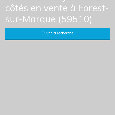
côtés en vente à Forest-
sur-Marque (59510)
Ouvrir la recherche
Type d'offre
Vente
Type de bien
Maison Mitoyenne 2 côtés
Localisation
Forest-sur-Marque (59510)
Budget max (€)
Surface min (m²)