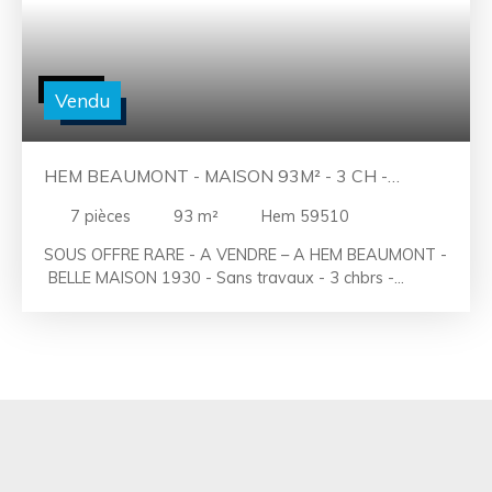
Vendu
HEM BEAUMONT - MAISON 93M² - 3 CH -
BUREAU - JARDIN - ETAT IRREPROCHABLE
7
pièces
93
m²
Hem 59510
SOUS OFFRE RARE - A VENDRE – A HEM BEAUMONT -
BELLE MAISON 1930 - Sans travaux - 3 chbrs -
Bureau - Jardin ‘ Il ne lui manque que votre touche
perso ’ LAC IMMOBILIER a le plaisir de vous présenter
cette maison de type 1930, en plein cœur de Hem
Beaumont dans une rue calme, à deux pas des écoles,
des transports et de toutes les commodités. Ici pas de
travaux à prévoir, tellement son entretien est
irréprochable, alors découvrez vite cette maison de 93
m² habitables, sans travaux avec un grand jardin.
Après avoir franchi l’entrée, on se projette facilement