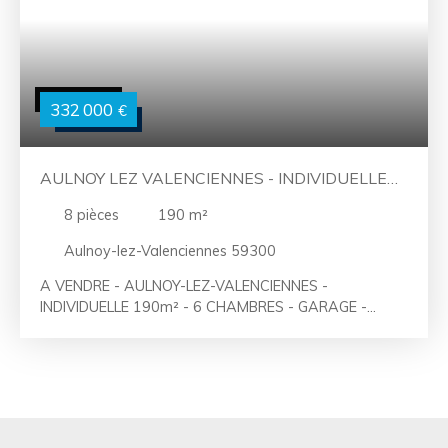
332 000
€
AULNOY LEZ VALENCIENNES - INDIVIDUELLE
190M² - 6 CH - GRAND SOUS-SOL
8
pièces
190
m²
Aulnoy-lez-Valenciennes 59300
A VENDRE - AULNOY-LEZ-VALENCIENNES -
INDIVIDUELLE 190m² - 6 CHAMBRES - GARAGE -
PARKING - VASTE SOUS-SOL de 200m² - JARDIN
RENOVATION DE LA MAISON A PREVOIR Oui, on sort
un peu du secteur habituel… mais certaines maisons
méritent qu’on fasse le voyage. Et celle-ci a ce petit
parfum d'Italie qu’on n’oublie pas. Imaginez une grande
bâtisse familiale des années 60, solide, élégante, sur