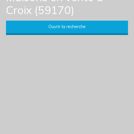
Croix (59170)
Ouvrir la recherche
Type d'offre
Vente
Type de bien
Maison
Localisation
Croix (59170)
Budget max (€)
Surface min (m²)
Rechercher