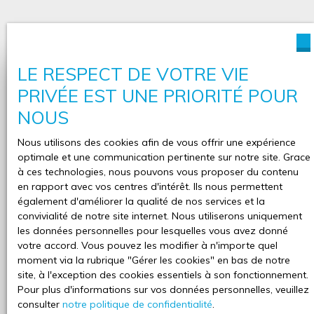
LE RESPECT DE VOTRE VIE
Vous souhaitez réaliser une
PRIVÉE EST UNE PRIORITÉ POUR
estimation de votre bien ?
NOUS
Déjà propriétaire et vous envisagez de vendre votre
Nous utilisons des cookies afin de vous offrir une expérience
propriété ?
LAC IMMOBILIER est là pour vous. Nous
optimale et une communication pertinente sur notre site. Grace
vous offrons l’estimation de votre bien
. Notre avis de
à ces technologies, nous pouvons vous proposer du contenu
valeur vous est transmis sous forme de dossier
en rapport avec vos centres d'intérêt. Ils nous permettent
complet, pour avoir le bon référentiel pour votre vente.
également d'améliorer la qualité de nos services et la
Comptez sur la rigueur et le professionnalisme de vos
convivialité de notre site internet. Nous utiliserons uniquement
conseillers locaux.
les données personnelles pour lesquelles vous avez donné
votre accord. Vous pouvez les modifier à n'importe quel
moment via la rubrique ″Gérer les cookies″ en bas de notre
site, à l'exception des cookies essentiels à son fonctionnement.
Adresse de votre bien
Pour plus d'informations sur vos données personnelles, veuillez
consulter
notre politique de confidentialité
.