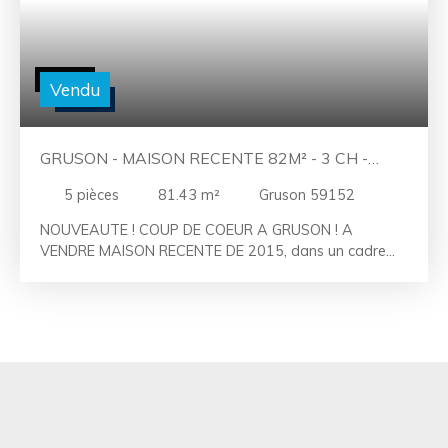
Vendu
GRUSON - MAISON RECENTE 82M² - 3 CH -
GARAGE - JARDIN
5
pièces
81.43
m²
Gruson 59152
NOUVEAUTE ! COUP DE COEUR A GRUSON ! A
VENDRE MAISON RECENTE DE 2015, dans un cadre
privilégié au cœur de la campagne. " Entrez et laissez-
vous surprendre " LAC Immobilier est heureux de
vous présenter cette jolie maison semi individuelle
dans le lotissement de la Clef des Champs, Nous
découvrons la maison par une belle entrée distribuant
un WC indépendant (PMR), une salle de douche et une
première chambre de près de 12m². Profitons ensuite
de l'espace de vie baigné de lumière, avec une belle
cuisine équipée ouverte, l'ensemble donnant sur le