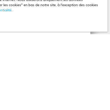
 les cookies″ en bas de notre site, à l'exception des cookies
s envisagez de vendre votre propriété ?
LAC
ntialité
.
ous. Nous vous offrons l’estimation de votre
 vous est transmis sous forme de dossier complet,
el pour votre vente. Comptez sur la rigueur et le
nseillers locaux.
Estimer mon bien
n