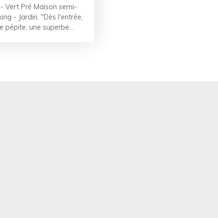
Vert Pré Maison semi-
g - Jardin. "Dès l'entrée,
te pépite, une superbe
t ensoleillée. La maison
pace de vie de 36m² avec
ne équipée ouverte. A
mbres et une salle de bains
douche, et la possibilité
t le jardin offrant près de
 abri de jardin, idéal
e son garage et place de
n, grand jardin,
 vitrage bois Taxe foncière
end plus que vous! A très
06. 70. 69. 53. 63 PRIX :
a charge du vendeur, soit