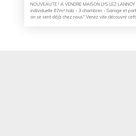
NOUVEAUTE ! A VENDRE MAISON LYS LEZ LANNOY - 
individuelle 87m² hab - 3 chambres - Garage et parkin
on se sent déjà chez nous" Venez vite découvrir cet
maison de lotissement, semi-individuelle, au calme e
développe 87m² habitables et nous offre un bel es
un salon séjour baigné de lumière et une belle cuisi
l'étage, nous retrouvons un palier distribuant 3 cha
moderne avec son meuble double vasque, sa superbe 
d'y installer une baignoire. A l'extérieur, la terrasse e
200m² exposés Sud-ouest, accompagnés d'un superbe
pour les grands bricoleurs! Enfin, la maison possèd
parking. Les + : Maison lumineuse, superbe rénovatio
exposition. Chauffage individuelle électrique Double
: 850€ C'est votre premier achat? cette maison n'att
vite, "Ludovic & Manon by LAC" 06. 08. 95. 49. 27 / 
289 000 Euros honoraires de négociation inclus, à l
3,21% d'honoraires.