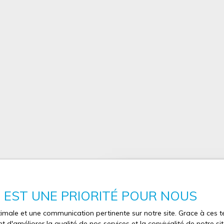
E EST UNE PRIORITÉ POUR NOUS
Vous souhaitez 
optimale et une communication pertinente sur notre site. Grace à ce
estimation de v
 d'améliorer la qualité de nos services et la convivialité de notre s