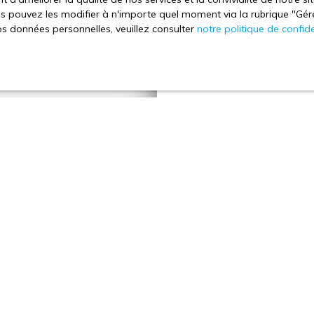
 pouvez les modifier à n'importe quel moment via la rubrique ″Gérer
Déjà propriétaire et vou
os données personnelles, veuillez consulter
notre politique de confide
IMMOBILIER est là pour v
bien
. Notre avis de valeur
pour avoir le bon référenti
professionnalisme de vos co
Adresse de votre bie