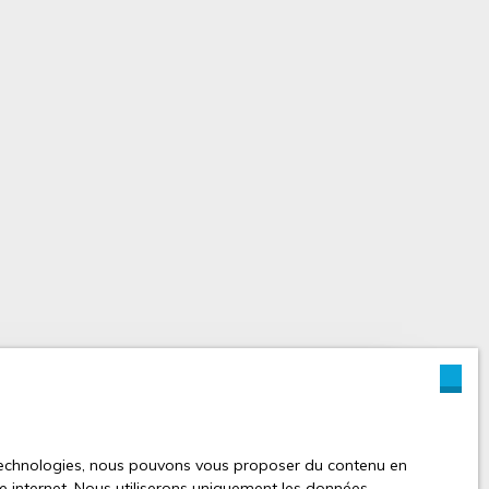
réaliser une
s technologies, nous pouvons vous proposer du contenu en
otre bien ?
ite internet. Nous utiliserons uniquement les données