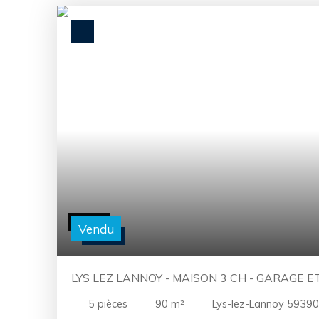
Vendu
LYS LEZ LANNOY - MAISON 3 CH - GARAGE 
5
pièces
90
m²
Lys-lez-Lannoy 59390