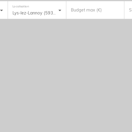
Localisation
Budget max (€)
S
Lys-lez-Lannoy (59390)